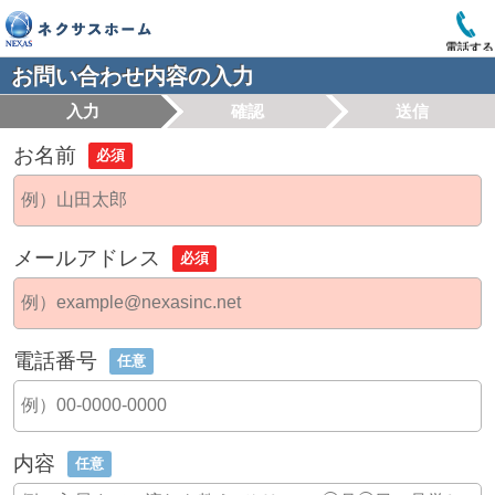
電話する
お問い合わせ内容の入力
入力
確認
送信
お名前
必須
メールアドレス
必須
電話番号
任意
内容
任意