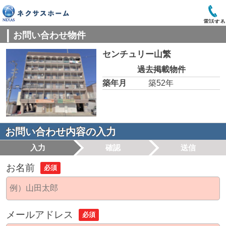
電話する
お問い合わせ物件
センチュリー山繁
過去掲載物件
築年月
築52年
お問い合わせ内容の入力
入力
確認
送信
お名前
必須
メールアドレス
必須