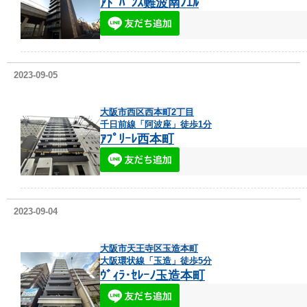
ｱﾄﾞﾊﾞﾝｽ難波南ﾉｴﾙ
2023-09-05
大阪市西区西本町2丁目
千日前線「阿波座」徒歩1分
ｱﾌﾟﾘｰﾚ西本町
2023-09-04
大阪市天王寺区玉造本町
大阪環状線「玉造」徒歩5分
ｳﾞｨﾗ･ｾﾚｰﾉ玉造本町