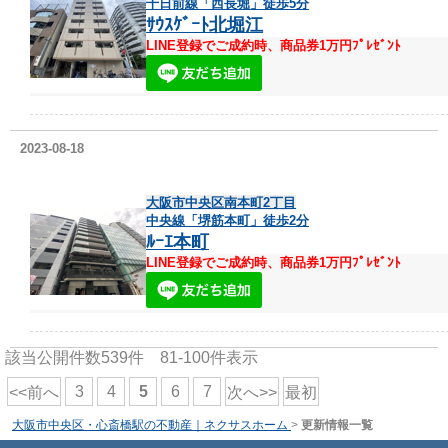
千日前線「西長堀」徒歩5分
ｻｳｽｹﾞｰﾄ北堀江
LINE登録でご成約時、商品券1万円ﾌﾟﾚｾﾞﾝﾄ
2023-08-18
大阪市中央区南本町2丁目
中央線「堺筋本町」徒歩2分
ﾙｰｴ本町
LINE登録でご成約時、商品券1万円ﾌﾟﾚｾﾞﾝﾄ
該当公開件数
539
件
81-100
件表示
3
4
5
6
7
<<前へ
次へ>>
最初
大阪市中央区・心斎橋駅の不動産｜ネクサスホーム
>
更新情報一覧