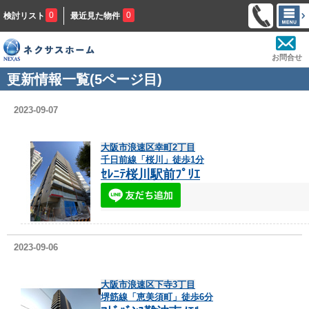
0
0
検討リスト
最近見た物件
お問合せ
更新情報一覧(5ページ目)
2023-09-07
大阪市浪速区幸町2丁目
千日前線「桜川」徒歩1分
ｾﾚﾆﾃ桜川駅前ﾌﾟﾘｴ
2023-09-06
大阪市浪速区下寺3丁目
堺筋線「恵美須町」徒歩6分