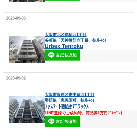
2023-09-03
大阪市北区長柄西1丁目
谷町線「天神橋筋六丁目」徒歩4分
Urbex Tenroku
2023-09-02
大阪市浪速区恵美須西1丁目
堺筋線「恵美須町」徒歩4分
ﾌｧｽﾃｰﾄ難波ﾃﾞﾗｯｸｽ
LINE登録でご成約時、商品券1万円ﾌﾟﾚｾﾞﾝﾄ