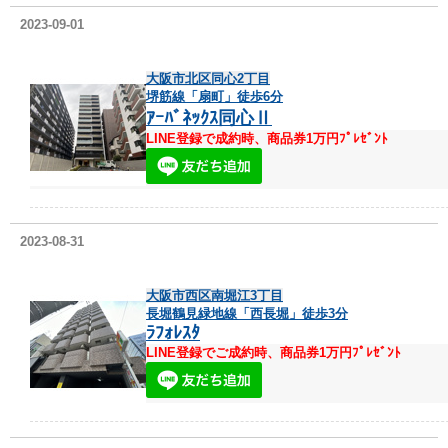
2023-09-01
大阪市北区同心2丁目
堺筋線「扇町」徒歩6分
ｱｰﾊﾞﾈｯｸｽ同心Ⅱ
LINE登録で成約時、商品券1万円ﾌﾟﾚｾﾞﾝﾄ
2023-08-31
大阪市西区南堀江3丁目
長堀鶴見緑地線「西長堀」徒歩3分
ﾗﾌｫﾚｽﾀ
LINE登録でご成約時、商品券1万円ﾌﾟﾚｾﾞﾝﾄ