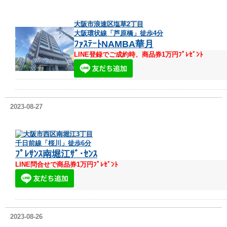
大阪市浪速区塩草2丁目
大阪環状線「芦原橋」徒歩4分
ﾌｧｽﾃｰﾄNAMBA華月
LINE登録でご成約時、商品券1万円ﾌﾟﾚｾﾞﾝﾄ
2023-08-27
大阪市西区南堀江3丁目
千日前線「桜川」徒歩6分
ﾌﾟﾚｻﾝｽ南堀江ｻﾞ･ｾﾝｽ
LINE問合せで商品券1万円ﾌﾟﾚｾﾞﾝﾄ
2023-08-26