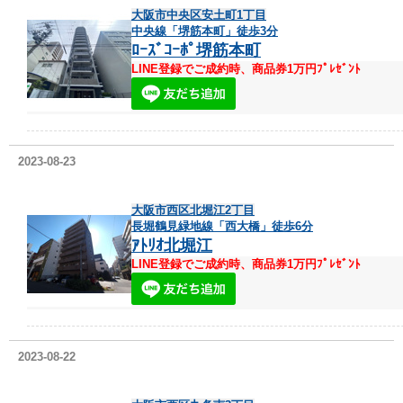
大阪市中央区安土町1丁目
中央線「堺筋本町」徒歩3分
ﾛｰｽﾞｺｰﾎﾟ堺筋本町
LINE登録でご成約時、商品券1万円ﾌﾟﾚｾﾞﾝﾄ
2023-08-23
大阪市西区北堀江2丁目
長堀鶴見緑地線「西大橋」徒歩6分
ｱﾄﾘｵ北堀江
LINE登録でご成約時、商品券1万円ﾌﾟﾚｾﾞﾝﾄ
2023-08-22