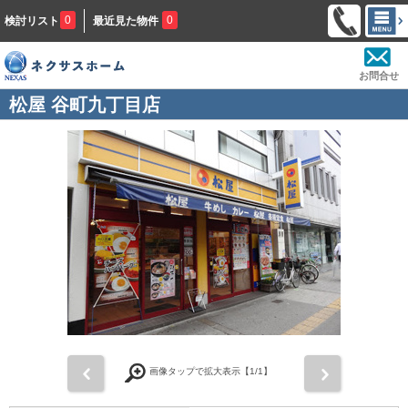
0
0
検討リスト
最近見た物件
お問合せ
松屋 谷町九丁目店
前
次
画像タップで拡大表示【
1
/1】