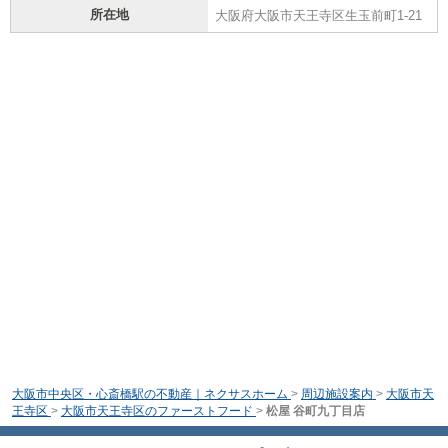
所在地
大阪府大阪市天王寺区生玉前町1-21
大阪市中央区・心斎橋駅の不動産｜ネクサスホーム
>
周辺施設案内
>
大阪市天
王寺区
>
大阪市天王寺区のファーストフード
>
松屋 谷町九丁目店