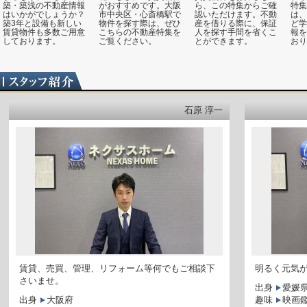
築・築浅の不動産情報
がおすすめです。大阪
ら、この特集からご確
特集
はいかがでしょうか？
市中央区・心斎橋駅で
認いただけます。不動
は、
築3年と設備も新しい
物件を探す際は、ぜひ
産を借りる際に、保証
ど学
賃貸物件も多数ご用意
こちらの不動産特集を
人を探す手間を省くこ
報を
しております。
ご覧ください。
とができます。
おり
石原 淳一
賃貸、売買、管理、リフォーム等何でもご相談下
明るく元気
さいませ。
出身
愛媛
出身
大阪府
趣味
映画