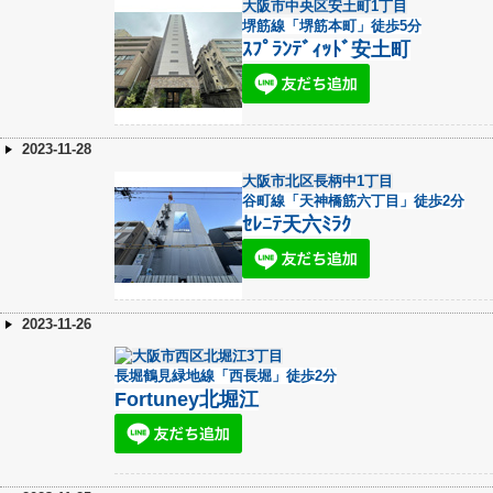
大阪市中央区安土町1丁目
堺筋線「堺筋本町」徒歩5分
ｽﾌﾟﾗﾝﾃﾞｨｯﾄﾞ安土町
2023-11-28
大阪市北区長柄中1丁目
谷町線「天神橋筋六丁目」徒歩2分
ｾﾚﾆﾃ天六ﾐﾗｸ
2023-11-26
大阪市西区北堀江3丁目
長堀鶴見緑地線「西長堀」徒歩2分
Fortuney北堀江