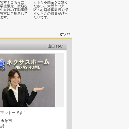
です！こちらに
ット可不動産をご覧く
学生限定・歓迎な
ださい。大阪市中央
生向けの不動産情
区・心斎橋駅周辺で探
豊富にご用意して
すならこの特集がぴっ
ます。
たりです。
山田 ゆい
がモットーです！
県今治市
鑑賞