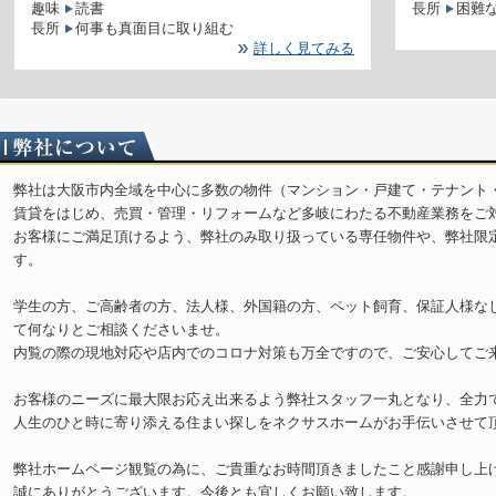
趣味
読書
長所
長所
何事も真面目に取り組む
詳しく見てみる
弊社は大阪市内全域を中心に多数の物件（マンション・戸建て・テナント
賃貸をはじめ、売買・管理・リフォームなど多岐にわたる不動産業務をご
お客様にご満足頂けるよう、弊社のみ取り扱っている専任物件や、弊社限
す。
学生の方、ご高齢者の方、法人様、外国籍の方、ペット飼育、保証人様な
て何なりとご相談くださいませ。
内覧の際の現地対応や店内でのコロナ対策も万全ですので、ご安心してご
お客様のニーズに最大限お応え出来るよう弊社スタッフ一丸となり、全力
人生のひと時に寄り添える住まい探しをネクサスホームがお手伝いさせて
弊社ホームページ観覧の為に、ご貴重なお時間頂きましたこと感謝申し上
誠にありがとうございます。今後とも宜しくお願い致します。