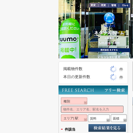
掲載物件数
件
本日の更新件数
件
種別
エリア| 駅
賃料
面積
-
件該当