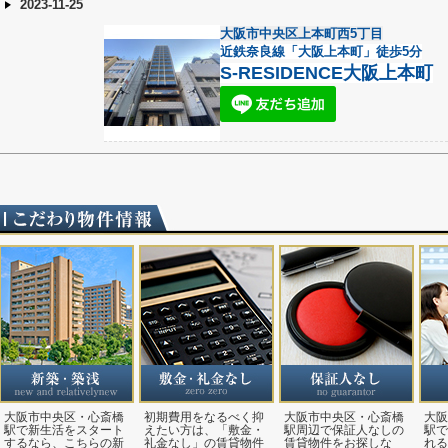
2023-11-25
大阪市中央区上本町西5丁目
近鉄奈良線「大阪上本町」徒歩5分
S-RESIDENCE大阪上本町
大阪市中央区・心斎橋
初期費用をなるべく抑
大阪市中央区・心斎橋
大阪
駅で新生活をスタート
えたい方は、「敷金・
駅周辺で保証人なしの
駅で
するなら、こちらの新
礼金なし」の賃貸物件
賃貸物件をお探しな
れる