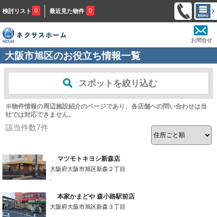
0
0
検討リスト
最近見た物件
お問合せ
大阪市旭区のお役立ち情報一覧
スポットを絞り込む
※物件情報の周辺施設紹介のページであり、各店舗への問い合わせは当
社では対応できません。
該当件数
7
件
マツモトキヨシ新森店
大阪府大阪市旭区新森２丁目
-
本家かまどや 森小路駅前店
大阪府大阪市旭区新森３丁目