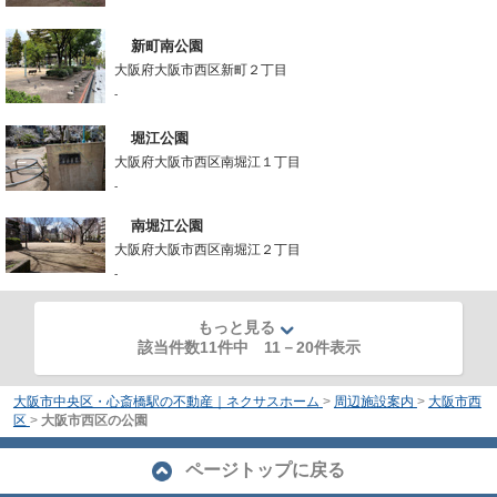
新町南公園
大阪府大阪市西区新町２丁目
-
堀江公園
大阪府大阪市西区南堀江１丁目
-
南堀江公園
大阪府大阪市西区南堀江２丁目
-
もっと見る
該当件数11件中
11
－
20
件表示
大阪市中央区・心斎橋駅の不動産｜ネクサスホーム
>
周辺施設案内
>
大阪市西
区
>
大阪市西区の公園
ページトップに戻る