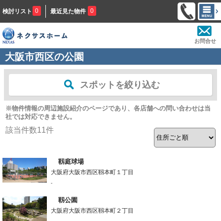
0
0
検討リスト
最近見た物件
お問合せ
大阪市西区の公園
スポットを絞り込む
※物件情報の周辺施設紹介のページであり、各店舗への問い合わせは当
社では対応できません。
該当件数
11
件
靱庭球場
大阪府大阪市西区靱本町１丁目
-
靱公園
大阪府大阪市西区靱本町２丁目