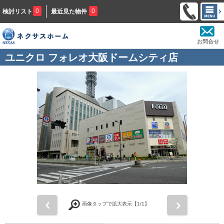
0
0
検討リスト
最近見た物件
お問合せ
ユニクロ フォレオ大阪ドームシティ店
前
次
画像タップで拡大表示【
1
/1】