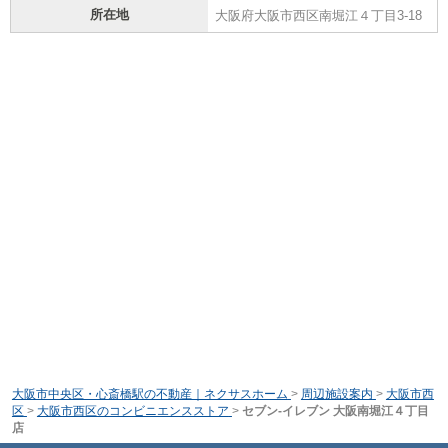
所在地
大阪府大阪市西区南堀江４丁目3-18
大阪市中央区・心斎橋駅の不動産｜ネクサスホーム
>
周辺施設案内
>
大阪市西
区
>
大阪市西区のコンビニエンスストア
>
セブン-イレブン 大阪南堀江４丁目
店