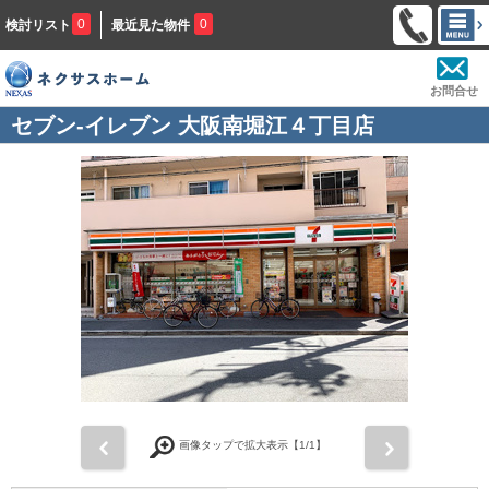
0
0
検討リスト
最近見た物件
お問合せ
セブン-イレブン 大阪南堀江４丁目店
前
次
画像タップで拡大表示【
1
/1】