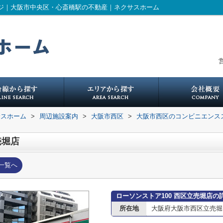
ージ｜大阪市中央区・心斎橋駅の不動産｜ネクサスホーム
営
サスホーム
>
周辺施設案内
>
大阪市西区
>
大阪市西区のコンビニエンス
売堀店
一覧へ
ローソンストア100 西区立売堀店の
所在地
大阪府大阪市西区立売堀５