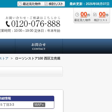
最終更新：2026年08月07日
00
00
件
件
最近見た物件
検討リスト
業時間：10:00～19:00
定休日：年末年始
ストア
>
ローソンストア100 西区立売堀
詳細情報
丁目3-3
MAP
▼