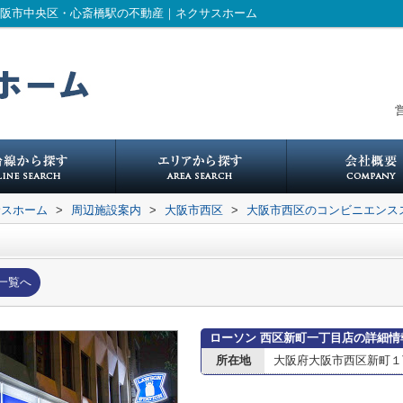
大阪市中央区・心斎橋駅の不動産｜ネクサスホーム
営
サスホーム
>
周辺施設案内
>
大阪市西区
>
大阪市西区のコンビニエンス
一覧へ
ローソン 西区新町一丁目店の詳細情
所在地
大阪府大阪市西区新町１丁