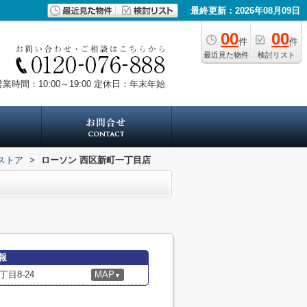
最終更新：2026年08月09日
00
00
件
件
最近見た物件
検討リスト
業時間：10:00～19:00
定休日：年末年始
ストア
>
ローソン 西区新町一丁目店
報
目8-24
MAP
▼