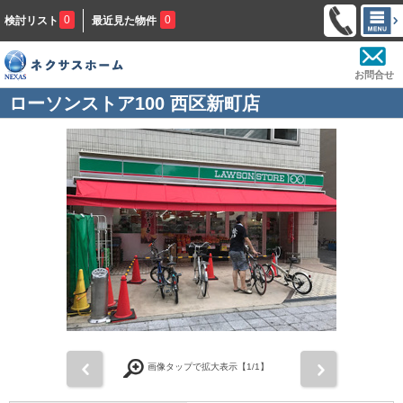
0
0
検討リスト
最近見た物件
お問合せ
ローソンストア100 西区新町店
前
次
画像タップで拡大表示【
1
/1】