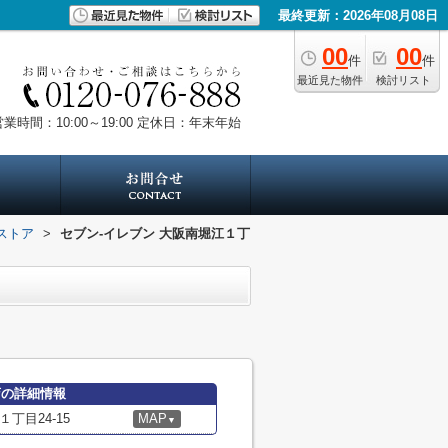
最終更新：2026年08月08日
00
00
件
件
最近見た物件
検討リスト
業時間：10:00～19:00
定休日：年末年始
ストア
>
セブン-イレブン 大阪南堀江１丁
店の詳細情報
丁目24-15
MAP
▼