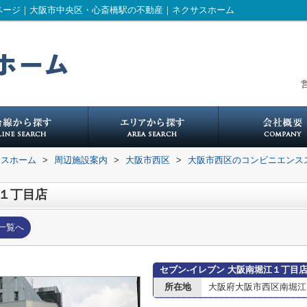
報ページ｜大阪市中央区・心斎橋駅の不動産｜ネクサスホーム
営
サスホーム
>
周辺施設案内
>
大阪市西区
>
大阪市西区のコンビニエンス
江１丁目店
一覧へ
セブン-イレブン 大阪南堀江１丁目
所在地
大阪府大阪市西区南堀江１