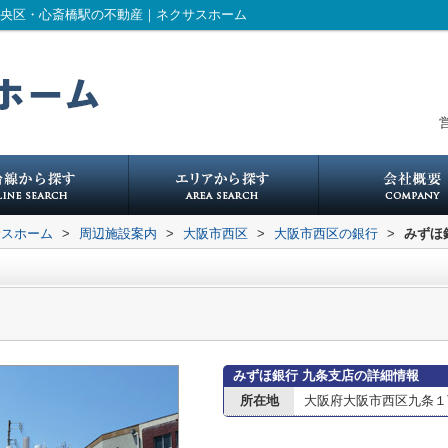
中央区・心斎橋駅の不動産｜ネクサスホーム
営
サスホーム
>
周辺施設案内
>
大阪市西区
>
大阪市西区の銀行
>
みずほ
みずほ銀行 九条支店の詳細情報
所在地
大阪府大阪市西区九条１丁