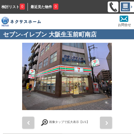
0
0
検討リスト
最近見た物件
お問合せ
セブン-イレブン 大阪生玉前町南店
前
次
画像タップで拡大表示【
1
/1】