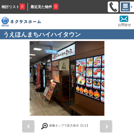
0
0
検討リスト
最近見た物件
お問合せ
うえほんまちハイハイタウン
前
次
画像タップで拡大表示【
1
/1】