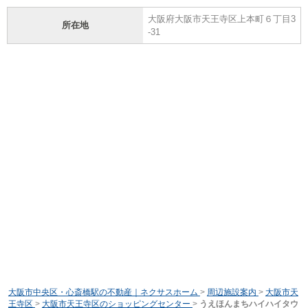
大阪府大阪市天王寺区上本町６丁目3
所在地
-31
大阪市中央区・心斎橋駅の不動産｜ネクサスホーム
>
周辺施設案内
>
大阪市天
王寺区
>
大阪市天王寺区のショッピングセンター
>
うえほんまちハイハイタウ