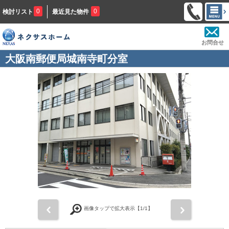
0
0
検討リスト
最近見た物件
お問合せ
大阪南郵便局城南寺町分室
前
次
画像タップで拡大表示【
1
/1】