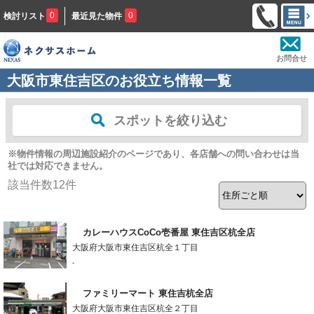
0
0
検討リスト
最近見た物件
お問合せ
大阪市東住吉区のお役立ち情報一覧
スポットを絞り込む
※物件情報の周辺施設紹介のページであり、各店舗への問い合わせは当
社では対応できません。
該当件数
12
件
カレーハウスCoCo壱番屋 東住吉区杭全店
大阪府大阪市東住吉区杭全１丁目
-
ファミリーマート 東住吉杭全店
大阪府大阪市東住吉区杭全２丁目