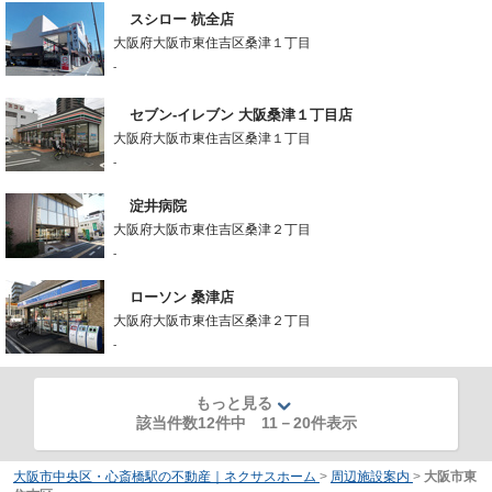
スシロー 杭全店
大阪府大阪市東住吉区桑津１丁目
-
セブン-イレブン 大阪桑津１丁目店
大阪府大阪市東住吉区桑津１丁目
-
淀井病院
大阪府大阪市東住吉区桑津２丁目
-
ローソン 桑津店
大阪府大阪市東住吉区桑津２丁目
-
もっと見る
該当件数12件中
11
－
20
件表示
大阪市中央区・心斎橋駅の不動産｜ネクサスホーム
>
周辺施設案内
>
大阪市東