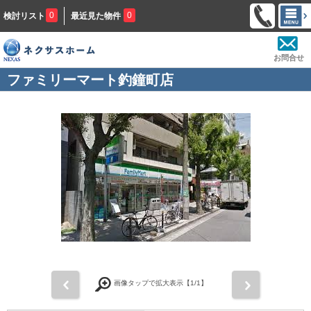
0
0
検討リスト
最近見た物件
お問合せ
ファミリーマート釣鐘町店
前
次
画像タップで拡大表示【
1
/1】