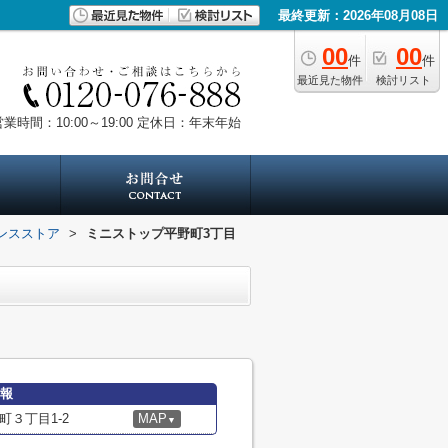
最終更新：2026年08月08日
00
00
件
件
最近見た物件
検討リスト
業時間：10:00～19:00
定休日：年末年始
ンスストア
>
ミニストップ平野町3丁目
情報
３丁目1-2
MAP
▼