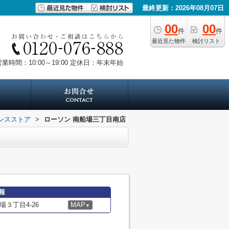
最終更新：2026年08月07日
00
00
件
件
最近見た物件
検討リスト
業時間：10:00～19:00
定休日：年末年始
ンスストア
>
ローソン 南船場三丁目南店
報
３丁目4-26
MAP
▼