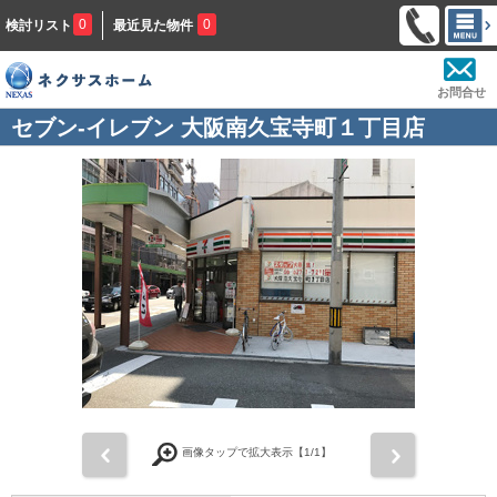
0
0
検討リスト
最近見た物件
お問合せ
セブン-イレブン 大阪南久宝寺町１丁目店
前
次
画像タップで拡大表示【
1
/1】