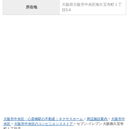
大阪府大阪市中央区南久宝寺町１丁
所在地
目5-4
大阪市中央区・心斎橋駅の不動産｜ネクサスホーム
>
周辺施設案内
>
大阪市中
央区
>
大阪市中央区のコンビニエンスストア
>
セブン-イレブン 大阪南久宝寺
町１丁目店