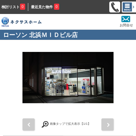
0
0
検討リスト
最近見た物件
お問合せ
ローソン 北浜ＭＩＤビル店
前
次
画像タップで拡大表示【
1
/1】