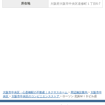
所在地
大阪府大阪市中央区道修町１丁目6-7
大阪市中央区・心斎橋駅の不動産｜ネクサスホーム
>
周辺施設案内
>
大阪市中
央区
>
大阪市中央区のコンビニエンスストア
>
ローソン 北浜ＭＩＤビル店