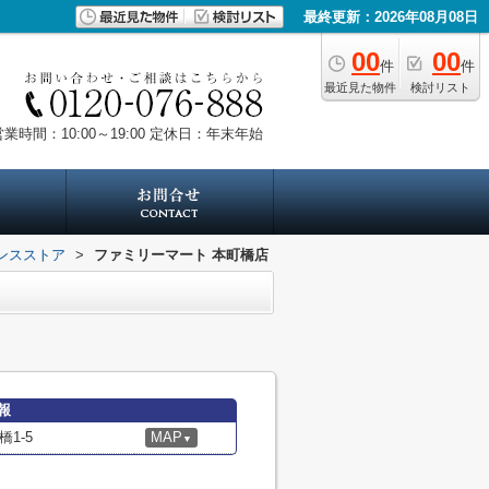
最終更新：2026年08月08日
00
00
件
件
最近見た物件
検討リスト
業時間：10:00～19:00
定休日：年末年始
ンスストア
>
ファミリーマート 本町橋店
報
1-5
MAP
▼