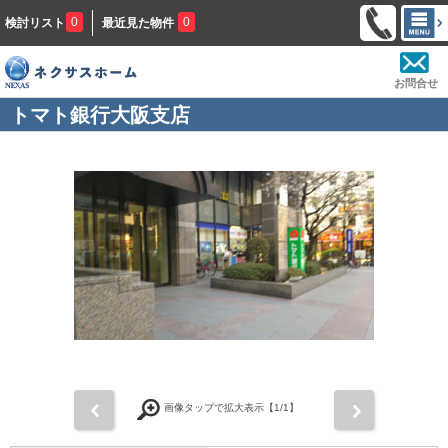
0
0
検討リスト
最近見た物件
お問合せ
トマト銀行大阪支店
前
次
画像タップで拡大表示【
1
/1】