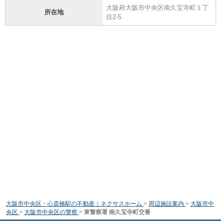
大阪府大阪市中央区南久宝寺町１丁
所在地
目2-5
大阪市中央区・心斎橋駅の不動産｜ネクサスホーム
>
周辺施設案内
>
大阪市中
央区
>
大阪市中央区の警察
>
東警察署 南久宝寺町交番