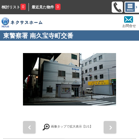
0
0
検討リスト
最近見た物件
お問合せ
東警察署 南久宝寺町交番
前
次
画像タップで拡大表示【
1
/1】