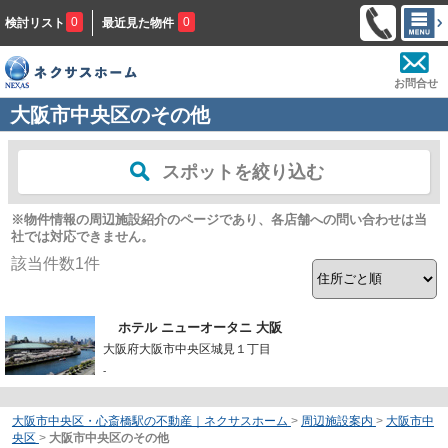
0
0
検討リスト
最近見た物件
お問合せ
大阪市中央区のその他
スポットを絞り込む
※物件情報の周辺施設紹介のページであり、各店舗への問い合わせは当
社では対応できません。
該当件数
1
件
ホテル ニューオータニ 大阪
大阪府大阪市中央区城見１丁目
-
大阪市中央区・心斎橋駅の不動産｜ネクサスホーム
>
周辺施設案内
>
大阪市中
央区
>
大阪市中央区のその他